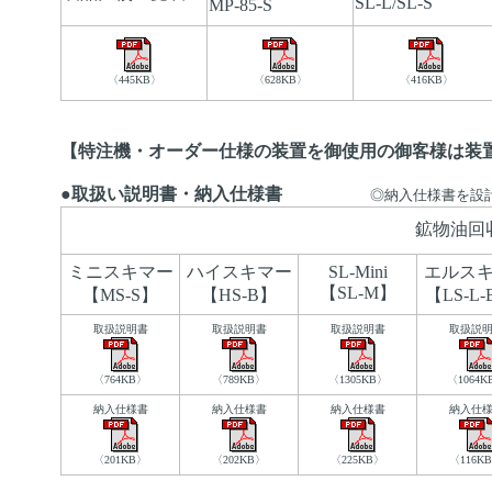
SL-L/SL-S
MP-85-S
〈445KB〉
〈628KB〉
〈416KB〉
【特注機・オーダー仕様の装置を御使用の御客様は装
●取扱い説明書・納入仕様書
◎納入仕様書を設
鉱物油回
ミニスキマー
ハイスキマー
SL-Mini
エルス
【SL-M】
【MS-S】
【HS-B】
【LS-L
取扱説明書
取扱説明書
取扱説明書
取扱説
〈764KB〉
〈789KB〉
〈1305KB〉
〈1064K
納入仕様書
納入仕様書
納入仕様書
納入仕
〈201KB〉
〈202KB〉
〈225KB〉
〈116K