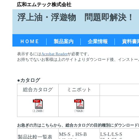
広和エムテック株式会社
浮上油・浮遊物 問題即解決！
ＨＯＭＥ
製品案内
企業情報
資料書
表示するには
Acrobat Reader
が必要です。
お持ちでないお客様は上のサイトよりダウンロード後、インストー
●カタログ
総合カタログ
ミニポット
〈2.2MB〉
〈76KB〉
お急ぎの方はこちらから、総合カタログの目的種別にダウンロード
MS-S，HS-B
LS-L/LS-S
製品比較一覧表