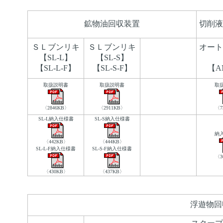
鉱物油回収装置
切削液
ＳＬブンリキ
ＳＬブンリキ
オート
【SL-L】
【SL-S】
【SL-L-F】
【SL-S-F】
【A
取扱説明書
取扱説明書
取
〈2846KB〉
〈2911KB〉
〈7
SL-L納入仕様書
SL-S納入仕様書
納
〈442KB〉
〈444KB〉
SL-L-F納入仕様書
SL-S-F納入仕様書
〈3
〈430KB〉
〈437KB〉
浮遊物回