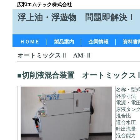
広和エムテック株式会社
浮上油・浮遊物 問題即解決！
ＨＯＭＥ
製品案内
企業情報
資料書
オートミックスⅡ AM-Ⅱ
■切削液混合装置 オートミックスⅡ
名称・型
外形寸法
電源・電
原液タンク
混合比
適合水圧
吐出流量
混合能力