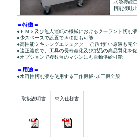
水源接続
切削液吐
＝特徴＝
●ＦＭＳ及び無人運転の機械におけるクーラント切削
●少スペースで設置でき移動も可能
●高性能ミキシングエジェクターで溶け難い原液も完
●適正濃度で、工具の長寿命化及び製品の高品質化を
●オプションで複数台のマシンにも自動供給可能
＝用途＝
●水溶性切削液を使用する工作機械･加工機全般
取扱説明書
納入仕様書