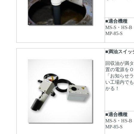
■適合機種
MS-S・HS-B
MP-85-S
■満油スイッ
回収油が満タ
置の電源をＯ
「お知らせラ
い工場内でも
かる！
■適合機種
MS-S・HS-B
MP-85-S