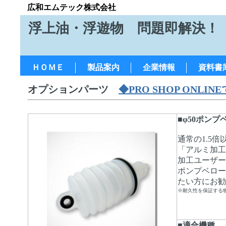
広和エムテック株式会社
浮上油・浮遊物 問題即解決！
ＨＯＭＥ
製品案内
企業情報
資料書
オプションパーツ
◆PRO SHOP ONL
■φ50ポン
通常の1.5
「アルミ加工
加工ユーザー
ポンプベロー
たい方にお勧
※耐久性を保証する
■適合機種