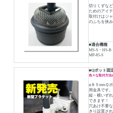
切りくずなど
ためのアイテ
取付けはジャ
のふちを挟み
■適合機種
MS-S・HS-B
MP-85-S
■Qポット固
色々な取付方法
φ８５mmＱ
用金具です。
縦・横いずれ
できます！
穴あけ不要な
きり設置され