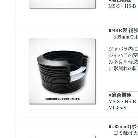
MS-S・HS-B
■NBR製 補
φ85mmＱ
ジャバラ内に
ジャバラの変
み不良を軽減
に形崩れの防
■適合機種
MS-S・HS-B
MP-85-S
■φ85mmQ
ゴミ除けカ