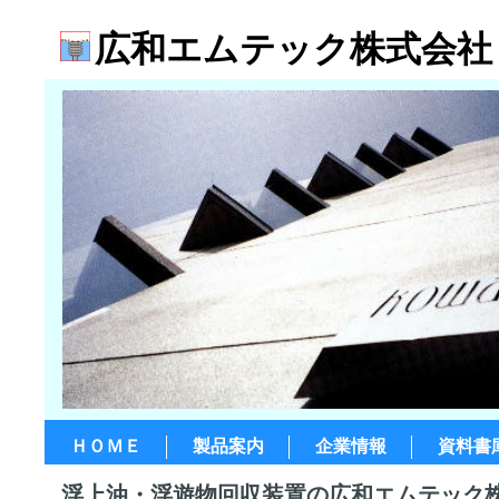
広和エムテック株式会社
ＨＯＭＥ
製品案内
企業情報
資料書
浮上油・浮遊物回収装置の広和エムテック